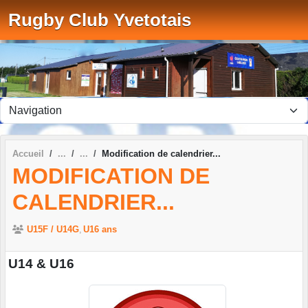
Panneau de gestion des cookies
Rugby Club Yvetotais
Accueil
Modification de calendrier...
MODIFICATION DE
CALENDRIER...
U15F / U14G
U16 ans
U14 & U16