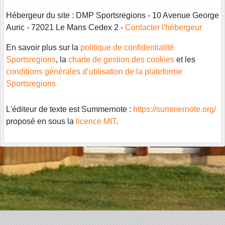
Hébergeur du site : DMP Sportsregions - 10 Avenue George
Auric - 72021 Le Mans Cedex 2 -
Contacter l'hébergeur
En savoir plus sur la
politique de confidentialité
Sportsregions
, la
charte de gestion des cookies
et les
conditions générales d’utilisation de la plateforme
Sportsregions
L'éditeur de texte est Summernote :
https://summernote.org/
proposé en sous la
licence MIT
.