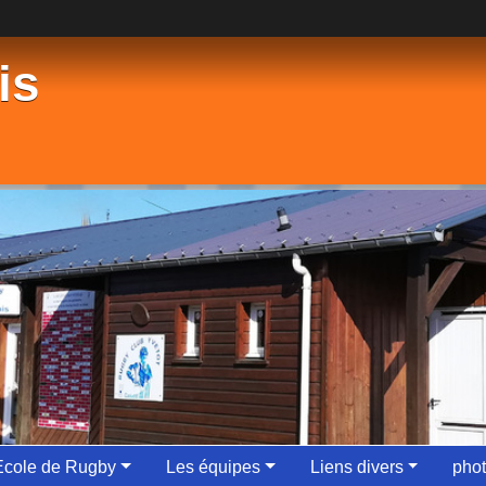
is
Ecole de Rugby
Les équipes
Liens divers
phot