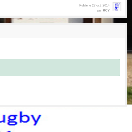
Publié le
27 oct. 2014
par
RCY