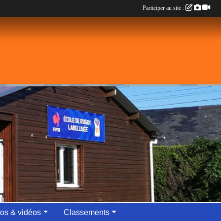
Participer au site :
os & vidéos
Classements