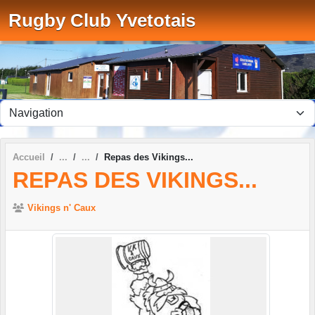
Panneau de gestion des cookies
Rugby Club Yvetotais
Accueil
Repas des Vikings...
REPAS DES VIKINGS...
Vikings n' Caux