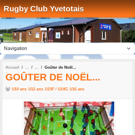
Panneau de gestion des cookies
Rugby Club Yvetotais
Accueil
Goûter de Noël...
GOÛTER DE NOËL...
U10 ans
U12 ans
U15F / U14G
U16 ans