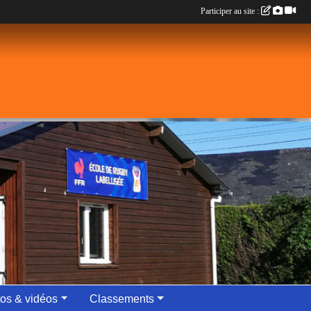
Participer au site :
os & vidéos
Classements