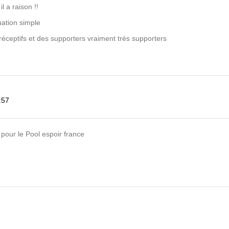
l a raison !!
uation simple
 réceptifs et des supporters vraiment trés supporters
:57
pour le Pool espoir france