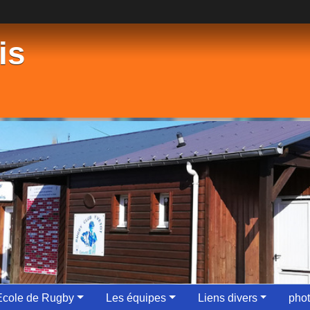
is
Ecole de Rugby
Les équipes
Liens divers
phot