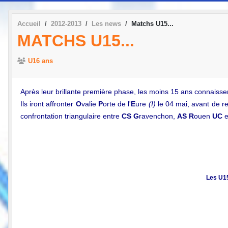
Accueil
2012-2013
Les news
Matchs U15...
MATCHS U15...
U16 ans
Après leur brillante première phase, les moins 15 ans connaiss
Ils iront affronter
O
valie
P
orte de l'
E
ure
(I)
le
04 mai
, avant de r
confrontation triangulaire entre
CS
G
ravenchon,
AS
R
ouen
UC
Les U15