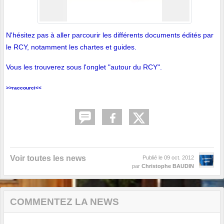
N'hésitez pas à aller parcourir les différents documents édités par
le RCY, notamment les chartes et guides.
Vous les trouverez sous l'onglet "autour du RCY".
>>
raccourci
<<
Voir toutes les news
Publié le
09 oct. 2012
par
Christophe BAUDIN
COMMENTEZ LA NEWS