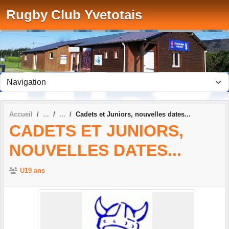
Panneau de gestion des cookies
Rugby Club Yvetotais
Accueil
Cadets et Juniors, nouvelles dates...
CADETS ET JUNIORS,
NOUVELLES DATES...
U19 ans