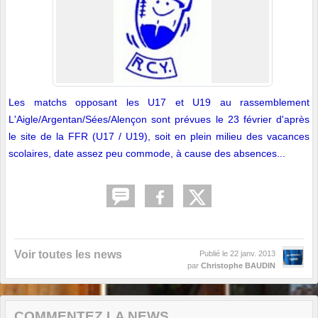
Les matchs opposant les U17 et U19 au rassemblement
L'Aigle/Argentan/Sées/Alençon sont prévues le 23 février d'après
le site de la FFR (
U17
/
U19
), soit en plein milieu des vacances
scolaires, date assez peu commode, à cause des absences...
Voir toutes les news
Publié le
22 janv. 2013
par
Christophe BAUDIN
COMMENTEZ LA NEWS