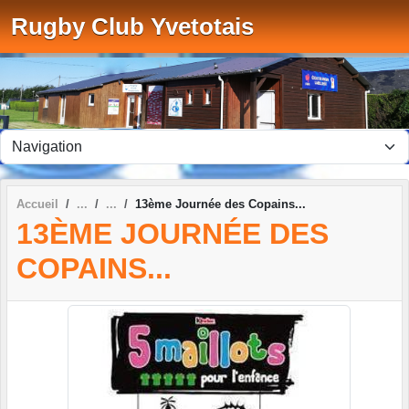
Panneau de gestion des cookies
Rugby Club Yvetotais
Accueil
13ème Journée des Copains...
13ÈME JOURNÉE DES
COPAINS...