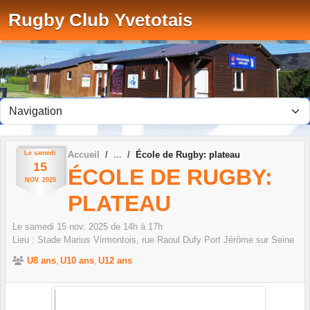
Panneau de gestion des cookies
Rugby Club Yvetotais
Le
samedi
Accueil
École de Rugby: plateau
15
ÉCOLE DE RUGBY:
NOV.
2025
PLATEAU
Le
samedi
15
nov.
2025
de 14h à 17h
Lieu :
Stade Marius Virmontois, rue Raoul Dufy
Port Jérôme sur Seine
U8 ans
U10 ans
U12 ans