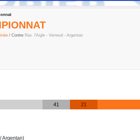
ionnat
MPIONNAT
urnée
/ Contre
Ras. l'Aigle - Verneuil - Argentan
41
21
/ Argentan)