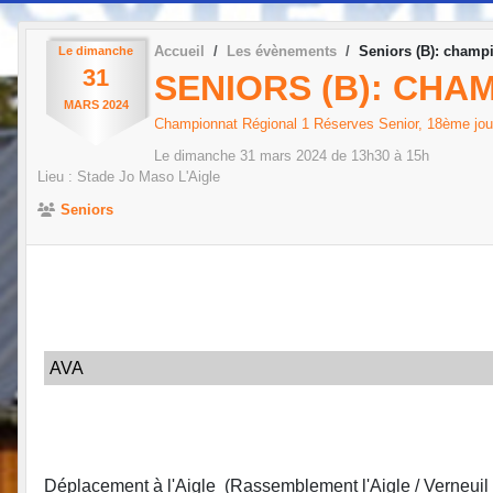
Accueil
Les évènements
Seniors (B): champ
Le
dimanche
31
SENIORS (B): CHA
MARS
2024
Championnat Régional 1 Réserves Senior, 18ème jo
Le
dimanche
31
mars
2024
de 13h30 à 15h
Lieu :
Stade Jo Maso
L'Aigle
Seniors
AVA
Déplacement à l'Aigle (Rassemblement l'Aigle / Verneuil 