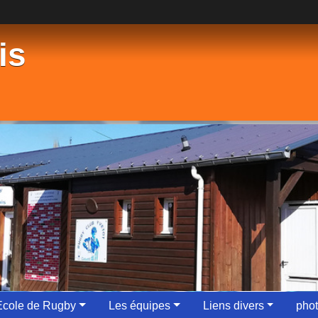
is
Ecole de Rugby
Les équipes
Liens divers
phot