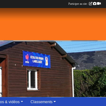
Participer au site :
os & vidéos
Classements