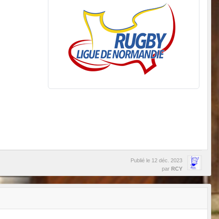
Publié le
12 déc. 2023
par
RCY