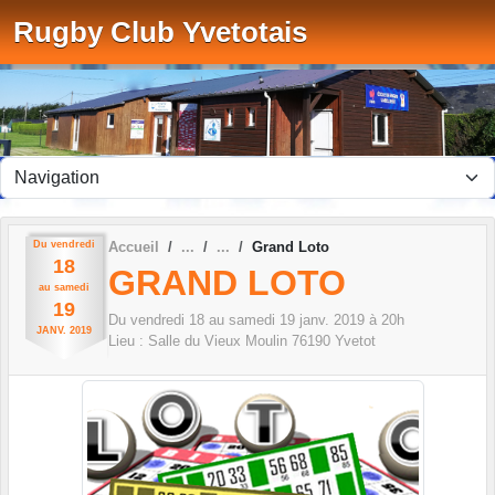
Panneau de gestion des cookies
Rugby Club Yvetotais
Du
vendredi
Accueil
Grand Loto
18
GRAND LOTO
au
samedi
19
Du
vendredi
18
au
samedi
19
janv.
2019
à 20h
JANV.
2019
Lieu :
Salle du Vieux Moulin
76190
Yvetot