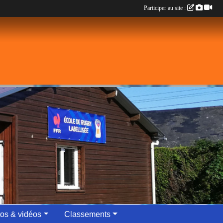
Participer au site :
os & vidéos
Classements