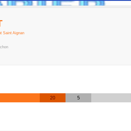
T
t Saint Aignan
nchon
20
5