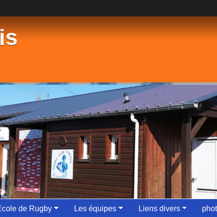
is
Ecole de Rugby
Les équipes
Liens divers
phot