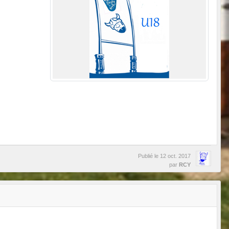
Publié le
12 oct. 2017
par
RCY