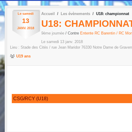
Accueil
Les évènements
U18: championnat
Le
samedi
13
U18: CHAMPIONNA
JANV.
2018
9ème journée
/ Contre
Entente RC Barentin / RC Mon
Le
samedi
13
janv.
2018
Lieu :
Stade des Cités / rue Jean Maridor
76330
Notre Dame de Grave
U19 ans
CSG/RCY (U18)