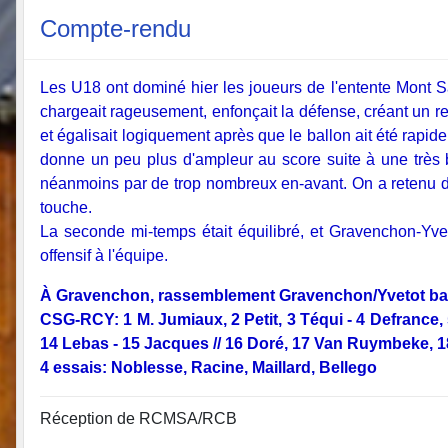
Compte-rendu
Les U18 ont dominé hier les joueurs de l'entente Mont Sain
chargeait rageusement, enfonçait la défense, créant un r
et égalisait logiquement après que le ballon ait été rapi
donne un peu plus d'ampleur au score suite à une très b
néanmoins par de trop nombreux en-avant. On a retenu de
touche.
La seconde mi-temps était équilibré, et Gravenchon-Yv
offensif à l'équipe.
À Gravenchon, rassemblement Gravenchon/Yvetot bat 
CSG-RCY: 1 M. Jumiaux, 2 Petit, 3 Téqui - 4 Defrance, 
14 Lebas - 15 Jacques // 16 Doré, 17 Van Ruymbeke, 
4 essais: Noblesse, Racine, Maillard, Bellego
Réception de RCMSA/RCB