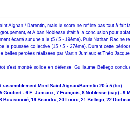
t Aignan / Barentin, mais le score ne reflète pas tout à fait l
egroupement, et Alban Noblesse était à la conclusion pour apl
dement écarté sur une aile (5 / 5 - 19ème). Puis Nathan Racine 
elle poussée collective (15 / 5 - 27ème). Durant cette période
 belles percées réalisées par Martin Jumiaux et Théo Jacques
etot s'est montré solide en défense. Guillaume Bellego concl
rassemblement Mont Saint Aignan/Barentin 20 à 5 (bo)
5 Goubert - 6 E. Jumiaux, 7 François, 8 Noblesse (cap) - 9 M
18 Bouisonnié, 19 Beaudru, 20 Louro, 21 Bellego, 22 Dorbe