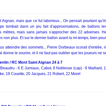
Aignan, mais que ce fut laborieux... On pensait pourtant qu'ils
uipe tombait dans un jeu fait d'approximations, de ballons len
s mètres, mais sans jamais s'approcher des 22 adverses. Heu
s non plus. Et sur le dernier ballon avant la mi-temps, bien pou
 atteindre des sommets... Pierre Dorbeaux scorait d'entrée, im
nal donne le sourire, et il ne faut pas oublier que les joueurs ne
ntin / RC Mont Saint Aignan 24 à 7
5 Beaudru - 6 E Jumiaux, Cabot, 8 Noblesse (cap) - 9 Maillard, 
e, 19 Couette, 20 Jacques, 21 Robert, 22 Morel