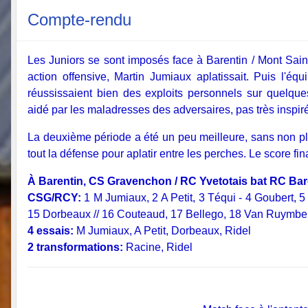
Compte-rendu
Les Juniors se sont imposés face à Barentin / Mont Saint 
action offensive, Martin Jumiaux aplatissait. Puis l'éq
réussissaient bien des exploits personnels sur quelque
aidé par les maladresses des adversaires, pas très inspiré
La deuxième période a été un peu meilleure, sans non plus
tout la défense pour aplatir entre les perches. Le score fi
À Barentin, CS Gravenchon / RC Yvetotais bat RC Bare
CSG/RCY:
1 M Jumiaux, 2 A Petit, 3 Téqui - 4 Goubert, 
15 Dorbeaux // 16 Couteaud, 17 Bellego, 18 Van Ruymbek
4 essais:
M Jumiaux, A Petit, Dorbeaux, Ridel
2 transformations:
Racine, Ridel