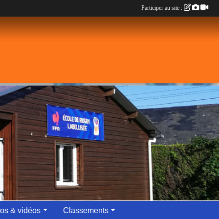
Participer au site :
os & vidéos
Classements