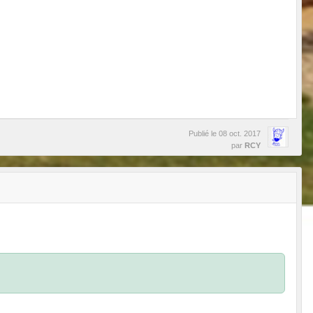
Publié le
08 oct. 2017
par
RCY