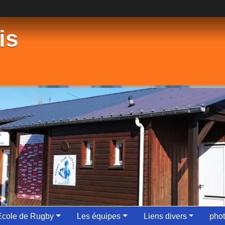
is
Ecole de Rugby
Les équipes
Liens divers
phot