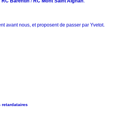
e
RC Barentin
/
RC Mont Saint Aignan
.
nt avant nous, et proposent de passer par Yvetot.
 retardataires