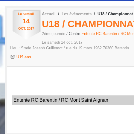
Accueil
Les évènements
U18 / Championnat
Le
samedi
14
U18 / CHAMPIONNA
OCT.
2017
2ème journée
/ Contre
Entente RC Barentin / RC Mon
Le
samedi
14
oct.
2017
Lieu :
Stade Joseph Guillemot / rue du 19 mars 1962
76360
Barentin
U19 ans
Entente RC Barentin / RC Mont Saint Aignan