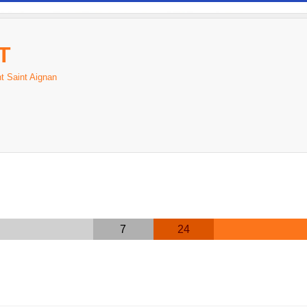
T
t Saint Aignan
7
24