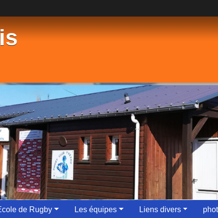
is
Ecole de Rugby
Les équipes
Liens divers
phot