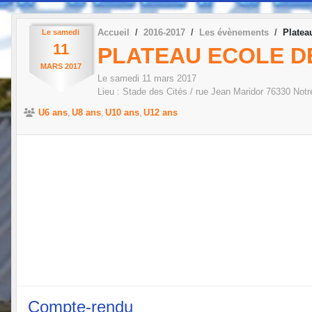
Accueil
2016-2017
Les évènements
Platea
Le
samedi
11
PLATEAU ECOLE D
MARS
2017
Le
samedi
11
mars
2017
Lieu :
Stade des Cités / rue Jean Maridor
76330
Notr
U6 ans
U8 ans
U10 ans
U12 ans
Compte-rendu