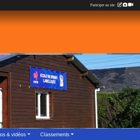
Participer au site :
os & vidéos
Classements