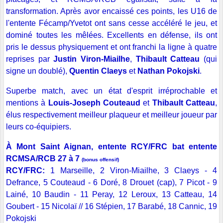
transformation. Après avor encaissé ces points, les U16 de
l'entente Fécamp/Yvetot ont sans cesse accéléré le jeu, et
dominé toutes les mêlées. Excellents en défense, ils ont
pris le dessus physiquement et ont franchi la ligne à quatre
reprises par
Justin Viron-Miailhe
,
Thibault Catteau
(qui
signe un doublé),
Quentin Claeys
et
Nathan Pokojski
.
Superbe match, avec un état d'esprit irréprochable et
mentions à
Louis-Joseph Couteaud
et
Thibault Catteau
,
élus respectivement meilleur plaqueur et meilleur joueur par
leurs co-équipiers.
À Mont Saint Aignan, entente RCY/FRC bat entente
RCMSA/RCB 27 à 7
(bonus offensif)
RCY/FRC:
1 Marseille, 2 Viron-Miailhe, 3 Claeys - 4
Defrance, 5 Couteaud - 6 Doré, 8 Drouet (cap), 7 Picot - 9
Lainé, 10 Baudin - 11 Peray, 12 Leroux, 13 Catteau, 14
Goubert - 15 Nicolaï // 16 Stépien, 17 Barabé, 18 Cannic, 19
Pokojski