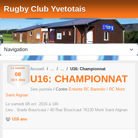
Panneau de gestion des cookies
Rugby Club Yvetotais
Le
samedi
Accueil
U16: Championnat
08
U16: CHAMPIONNAT
OCT.
2016
1ère journée
/ Contre
Entente RC Barentin / RC Mont
Saint Aignan
Le
samedi
08
oct.
2016
à 14h
Lieu :
Stade Boucicaut / 40 Rue Boucicaut
76130
Mont Saint Aignan
U16 ans