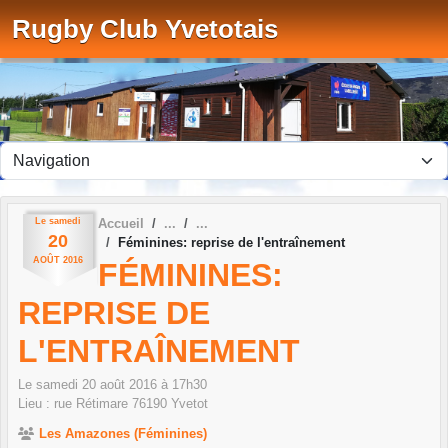
Panneau de gestion des cookies
Rugby Club Yvetotais
Le
samedi
Accueil
20
Féminines: reprise de l'entraînement
AOÛT
2016
FÉMININES:
REPRISE DE
L'ENTRAÎNEMENT
Le
samedi
20
août
2016
à 17h30
Lieu :
rue Rétimare
76190
Yvetot
Les Amazones (Féminines)