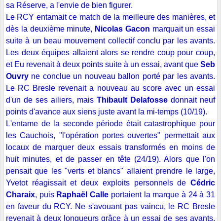
sa Réserve, a l'envie de bien figurer.
Le RCY entamait ce match de la meilleure des manières, et
dès la deuxième minute,
Nicolas Gacon
marquait un essai
suite à un beau mouvement collectif conclu par les avants.
Les deux équipes allaient alors se rendre coup pour coup,
et Eu revenait à deux points suite à un essai, avant que
Seb
Ouvry
ne conclue un nouveau ballon porté par les avants.
Le RC Bresle revenait a nouveau au score avec un essai
d'un de ses ailiers, mais
Thibault Delafosse
donnait neuf
points d'avance aux siens juste avant la mi-temps (10/19).
L'entame de la seconde période était catastrophique pour
les Cauchois, "l'opération portes ouvertes" permettait aux
locaux de marquer deux essais transformés en moins de
huit minutes, et de passer en tête (24/19). Alors que l'on
pensait que les "verts et blancs" allaient prendre le large,
Yvetot réagissait et deux exploits personnels de
Cédric
Charaix
, puis
Raphaël Calle
portaient la marque à 24 à 31
en faveur du RCY. Ne s'avouant pas vaincu, le RC Bresle
revenait à deux longueurs grâce à un essai de ses avants,