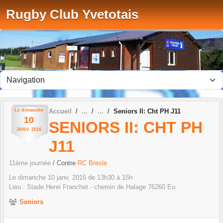
Panneau de gestion des cookies
Rugby Club Yvetotais
Le
dimanche
Accueil
Seniors II: Cht PH J11
10
SENIORS II: CHT PH
JANV.
2016
J11
11ème journée
/ Contre
RC Bresle
Le
dimanche
10
janv.
2016
de 13h30 à 15h
Lieu :
Stade Henri Franchet - chemin de Halage
76260
Eu
Seniors