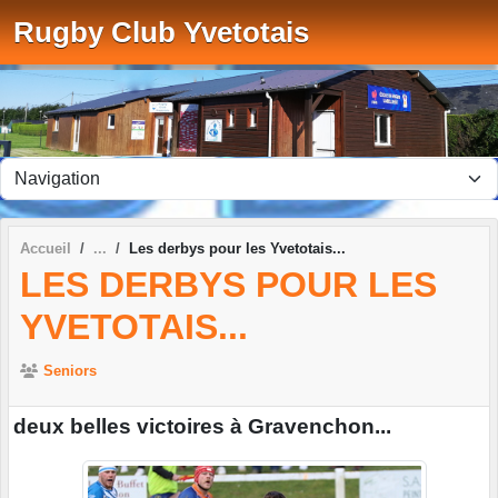
Panneau de gestion des cookies
Rugby Club Yvetotais
Accueil
Les derbys pour les Yvetotais...
LES DERBYS POUR LES
YVETOTAIS...
Seniors
deux belles victoires à Gravenchon...