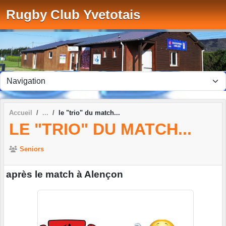
Panneau de gestion des cookies
Rugby Club Yvetotais
Accueil
le "trio" du match...
LE "TRIO" DU MATCH...
Seniors
après le match à Alençon