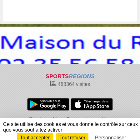
SPORTS
REGIONS
488364
visites
Charte cookies
Gestion des cookies
Ce site utilise des cookies et vous donne le contrôle sur ceux
Informations légales
Signaler un contenu inapproprié
que vous souhaitez activer
Tout accepter
Tout refuser
Personnaliser
Envie de participer ?
Connexion