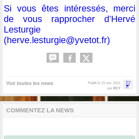
Si vous êtes intéressés, merci
de vous rapprocher d'Hervé
Lesturgie
(
herve.lesturgie@yvetot.fr
)
Voir toutes les news
Publié le
23 nov. 2021
par
RCY
COMMENTEZ LA NEWS