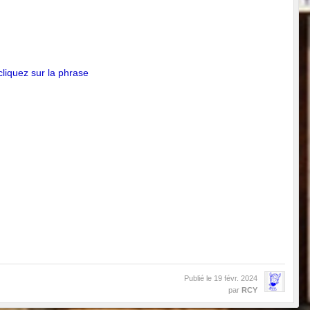
 cliquez sur la phrase
Publié le
19 févr. 2024
par
RCY