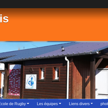
is
Ecole de Rugby
Les équipes
Liens divers
phot