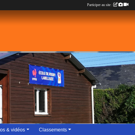
Participer au site :
os & vidéos
Classements