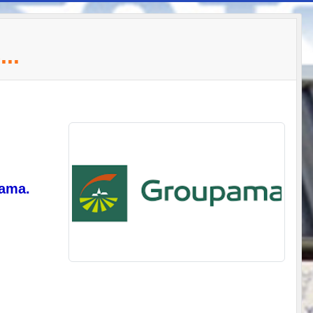
..
pama.