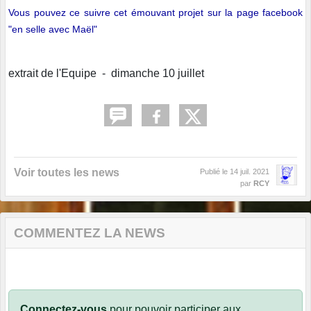
Vous pouvez ce suivre cet émouvant projet sur la page facebook
"
en selle avec Maël
"
extrait de l'Equipe - dimanche 10 juillet
Voir toutes les news
Publié le
14 juil. 2021
par
RCY
COMMENTEZ LA NEWS
Connectez-vous
pour pouvoir participer aux